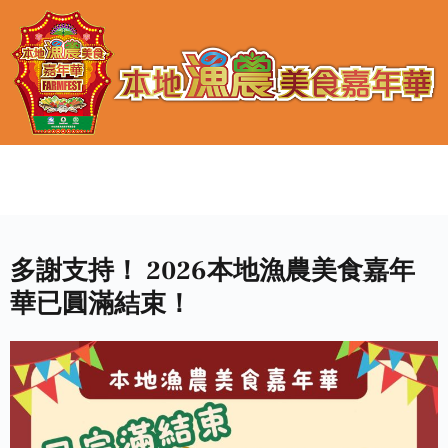
多謝支持！ 2026本地漁農美食嘉年
華已圓滿結束！