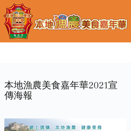
本地漁農美食嘉年華2021宣
傳海報